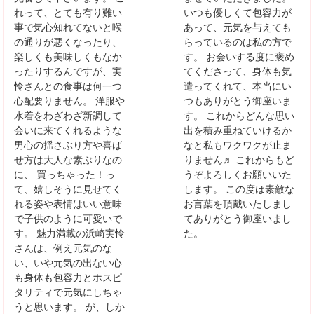
れって、とても有り難い
いつも優しくて包容力が
事で気心知れてないと喉
あって、元気を与えても
の通りが悪くなったり、
らっているのは私の方で
楽しくも美味しくもなか
す。 お会いする度に褒め
ったりするんですが、実
てくださって、身体も気
怜さんとの食事は何一つ
遣ってくれて、本当にい
心配要りません。 洋服や
つもありがとう御座いま
水着をわざわざ新調して
す。 これからどんな思い
会いに来てくれるような
出を積み重ねていけるか
男心の揺さぶり方や喜ば
なと私もワクワクが止ま
せ方は大人な素ぶりなの
りません♬ これからもど
に、 買っちゃった！っ
うぞよろしくお願いいた
て、嬉しそうに見せてく
します。 この度は素敵な
れる姿や表情はいい意味
お言葉を頂戴いたしまし
で子供のように可愛いで
てありがとう御座いまし
す。 魅力満載の浜崎実怜
た。
さんは、例え元気のな
い、いや元気の出ない心
も身体も包容力とホスピ
タリティで元気にしちゃ
うと思います。 が、しか