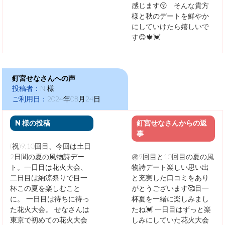
感じます😚 そんな貴方
様と秋のデートを鮮やか
にしていけたら嬉しいで
す😊🍁💓
釘宮せなさんへの声
投稿者：
N 様
ご利用日：
2024年08月24日
N 様の投稿
釘宮せなさんからの返
事
(祝)9,10回目、今回は土日
2日間の夏の風物詩デー
㊗️9回目と10回目の夏の風
ト。一日目は花火大会、
物詩デート楽しい思い出
二日目は納涼祭りで目一
と充実した口コミをあり
杯この夏を楽しむこと
がとうございます🥰目一
に。 一日目は待ちに待っ
杯夏を一緒に楽しみまし
た花火大会。 せなさんは
たね💓 一日目はずっと楽
東京で初めての花火大会
しみにしていた花火大会