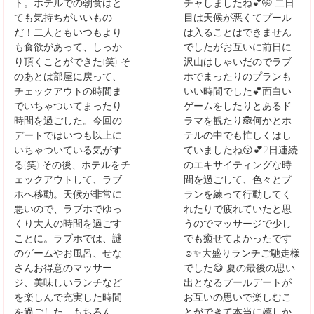
ト。ホテルでの朝食はと
チャしましたね💕🤭 二日
ても気持ちがいいもの
目は天候が悪くてプール
だ！二人ともいつもより
は入ることはできません
も食欲があって、しっか
でしたがお互いに前日に
り頂くことができた(笑) そ
沢山はしゃいだのでラブ
のあとは部屋に戻って、
ホでまったりのプランも
チェックアウトの時間ま
いい時間でした💕面白い
でいちゃついてまったり
ゲームをしたりとあるド
時間を過ごした。今回の
ラマを観たり🙈何かとホ
デートではいつも以上に
テルの中でも忙しくはし
いちゃついている気がす
ていましたね😚💕2日連続
る(笑) その後、ホテルをチ
のエキサイティングな時
ェックアウトして、ラブ
間を過ごして、色々とプ
ホへ移動。天候が非常に
ランを練って行動してく
悪いので、ラブホでゆっ
れたりで疲れていたと思
くり大人の時間を過ごす
うのでマッサージで少し
ことに。ラブホでは、謎
でも癒せてよかったです
のゲームやお風呂、せな
☺️✨大盛りランチご馳走様
さんお得意のマッサー
でした😋 夏の最後の思い
ジ、美味しいランチなど
出となるプールデートが
を楽しんで充実した時間
お互いの思いで楽しむこ
を過ごした。もちろん、
とができて本当に嬉しか