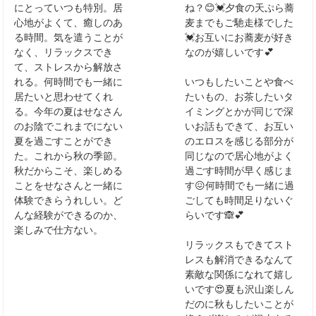
にとっていつも特別。居
ね？😊💓夕食の天ぷら蕎
心地がよくて、癒しのあ
麦までもご馳走様でした
る時間。気を遣うことが
💓お互いにお蕎麦が好き
なく、リラックスでき
なのが嬉しいです💕
て、ストレスから解放さ
れる。何時間でも一緒に
いつもしたいことや食べ
居たいと思わせてくれ
たいもの、お茶したいタ
る。今年の夏はせなさん
イミングとかが同じで深
のお陰でこれまでにない
いお話もできて、お互い
夏を過ごすことができ
のエロスを感じる部分が
た。これから秋の季節。
同じなので居心地がよく
秋だからこそ、楽しめる
過ごす時間が早く感じま
ことをせなさんと一緒に
す😖何時間でも一緒に過
体験できらうれしい。ど
ごしても時間足りないぐ
んな経験ができるのか、
らいです🙈💕
楽しみで仕方ない。
リラックスもできてスト
レスも解消できるなんて
素敵な関係になれて嬉し
いです😍夏も沢山楽しん
だのに秋もしたいことが