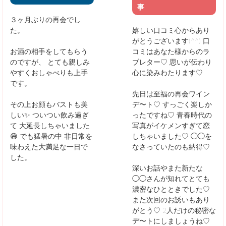
事
３ヶ月ぶりの再会でし
た。
嬉しい口コミ心からあり
がとうございます(^^)
口
お酒の相手をしてもらう
コミはあなた様からのラ
のですが、
とても親しみ
ブレター♡
思いが伝わり
やすくおしゃべりも上手
心に染みわたります♡
です。
先日は至福の再会ワイン
その上お顔もバストも美
デ〜ト♡
すっごく楽しか
しい✨
ついつい飲み過ぎ
ったですね♡
青春時代の
て
大延長しちゃいました
写真がイケメンすぎて恋
😅
でも猛暑の中
非日常を
しちゃいました♡
◯◯を
味わえた大満足な一日で
なさっていたのも納得♡
した。
深いお話やまた新たな
◯◯さんが知れてとても
濃密なひとときでした♡
また次回のお誘いもあり
がとう♡
2人だけの秘密な
デ〜トにしましょうね♡