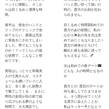
ベッドに移動し、そこか
バッと思い切って脱いだ
らは目くるめく濃厚な時
時の、貴方のお顔が忘れ
間。
られません。
後半は、彼女のハンドと
目くるめく時間⏳初めての
リップのテクニックで攻
貴方のあの状態に…私のS
めてもらい、最後は完全
心が☺️💓あの先を次は攻
に骨抜きにされてしまい
めてみたくもなりました✨
ました。男でもこうなる
貴方の身体がとろけて、
のか！？ってくらいの放
離れた後も余韻に浸って
心状態で、こんなこと初
もらえるように…💕
めてです。
次は初めての夜デート🌃
普段はしっとりと和風美
どんな2人の時間となるの
人の七海さんが、コスチ
か…
ュームを纏いプレイに入
ると、全く違った妖艶さ
貴方との6度目のデートが
で魅了してくる...。まさに
待ち遠しくてたまりませ
男性の妄想が目の前で繰
ん。そう思わせてくださ
り広げられる夢のような
る貴方に会えたことが、
時間で、大大満足でし
私はラッキー🤞だなとつ