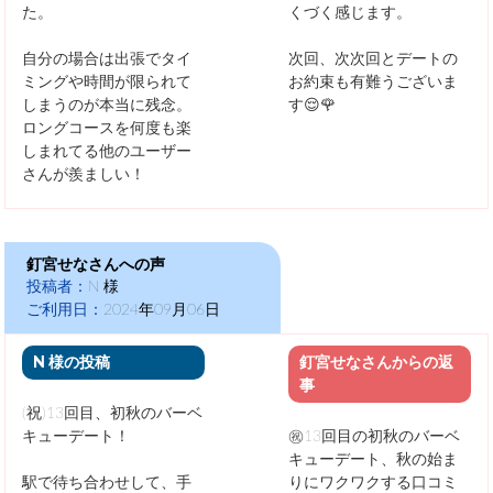
た。
くづく感じます。
自分の場合は出張でタイ
次回、次次回とデートの
ミングや時間が限られて
お約束も有難うございま
しまうのが本当に残念。
す😌🌹
ロングコースを何度も楽
しまれてる他のユーザー
さんが羨ましい！
釘宮せなさんへの声
投稿者：
N 様
ご利用日：
2024年09月06日
N 様の投稿
釘宮せなさんからの返
事
(祝)13回目、初秋のバーベ
キューデート！
㊗️13回目の初秋のバーベ
キューデート、秋の始ま
駅で待ち合わせして、手
りにワクワクする口コミ