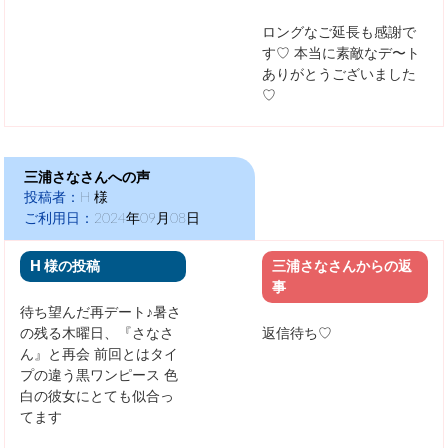
ロングなご延長も感謝で
す♡
本当に素敵なデ〜ト
ありがとうございました
♡
三浦さなさんへの声
投稿者：
H 様
ご利用日：
2024年09月08日
H 様の投稿
三浦さなさんからの返
事
待ち望んだ再デート♪暑さ
の残る木曜日、『さなさ
返信待ち♡
ん』と再会
前回とはタイ
プの違う黒ワンピース 色
白の彼女にとても似合っ
てます