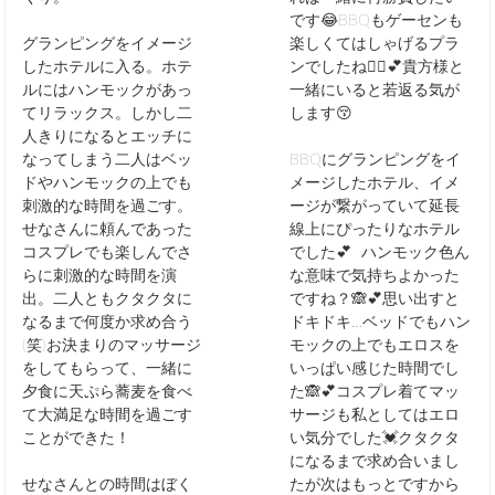
です😂BBQもゲーセンも
グランピングをイメージ
楽しくてはしゃげるプラ
したホテルに入る。ホテ
ンでしたね🙆‍♀️💕貴方様と
ルにはハンモックがあっ
一緒にいると若返る気が
てリラックス。しかし二
します😚
人きりになるとエッチに
なってしまう二人はベッ
BBQにグランピングをイ
ドやハンモックの上でも
メージしたホテル、イメ
刺激的な時間を過ごす。
ージが繋がっていて延長
せなさんに頼んであった
線上にぴったりなホテル
コスプレでも楽しんでさ
でした💕 ハンモック色ん
らに刺激的な時間を演
な意味で気持ちよかった
出。二人ともクタクタに
ですね？🙈💕思い出すと
なるまで何度か求め合う
ドキドキ…ベッドでもハン
(笑)お決まりのマッサージ
モックの上でもエロスを
をしてもらって、一緒に
いっぱい感じた時間でし
夕食に天ぷら蕎麦を食べ
た🙈💕コスプレ着てマッ
て大満足な時間を過ごす
サージも私としてはエロ
ことができた！
い気分でした💓クタクタ
になるまで求め合いまし
せなさんとの時間はぼく
たが次はもっとですから