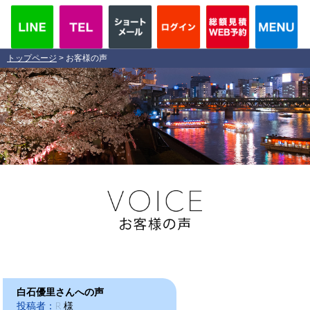
トップページ
> お客様の声
白石優里さんへの声
投稿者：
R 様