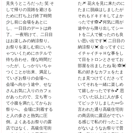
見失うところだった(笑)そ
た🎆 花火を見に来たのに
して帰りの混雑を避ける
たまに脱線はしましたが
ために打ち上げ終了時間
それもドキドキしてよか
少し前に会場をあとに
ったです🙈💕何気に雨が
し、一日目のデートは終
途中から降り出してシー
了。 一夜明けて、二日目
トを二人で被ったのも良
はお楽しみの納涼祭り。
い思い出です💓 二日目の
お祭りを楽しむ前にいち
納涼祭り💓 会ってすぐに
ゃついくためにホテルで
イチャイチャＨな事をし
待ち合わせ。僅な時間だ
て目をトロンとさせてお
ったが、しっかりいちゃ
部屋を出ましたね(恥)🙈💓
つくことが出来、満足し
私の好きなカフェをたま
ていざお祭りの会場へ。
たま見つけてくださって
会場へ向かう途中、せな
いてそれを一緒に楽しめ
さんお気に入りのカフェ
て嬉しかったです☕💕 思
があったので、立ち寄っ
っていた以上に人が多く
て小腹を満たしてからお
てビックリしました👀💦
祭りへ。 会場に到着する
言われた通り高級住宅街
と人の多さと熱気に圧
の商店街に露店がでてい
倒。よくあるお祭りの露
る感じで私の行ったこと
店ではなく、高級住宅街
がないようなお祭りで普