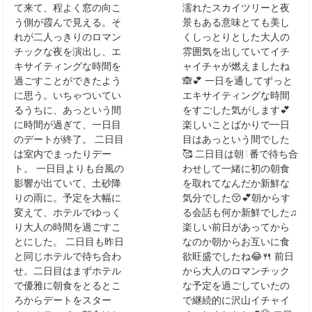
て来て、程よく窓の向こ
濡れたスカイツリーと夜
う側が霞んで見える。そ
景もある意味とても美し
れが二人っきりのロマン
くしっとりとした大人の
チックな夜を演出し、エ
雰囲気を出していてイチ
キサイティングな時間を
ャイチャが燃えましたね
過ごすことができたよう
🙈💕 一日を通してずっと
に思う。いちゃついてい
エキサイティングな時間
るうちに、あっという間
をすごした気がします💕
に時間が過ぎて、一日目
楽しいことばかりで一日
のデートが終了。 二日目
目はあっという間でした
は室内でまったりデー
🥰 二日目は朝1番で待ち合
ト。 一日目よりも台風の
わせして一緒に初の朝食
影響が出ていて、土砂降
を取れてなんだか新鮮な
りの雨に。予定を大幅に
気分でした😚💕朝からす
変えて、ホテルでゆっく
る会話も何か新鮮でした♫
り大人の時間を過ごすこ
楽しい前日があってから
とにした。 二日目も昨日
なのか朝からお互いに食
と同じホテルで待ち合わ
欲旺盛でしたね😂🍴 前日
せ。二日目はまずホテル
から大人のロマンチック
で優雅に朝食をとるとこ
な予定を過ごしていたの
ろからデートをスター
で継続的に沢山イチャイ