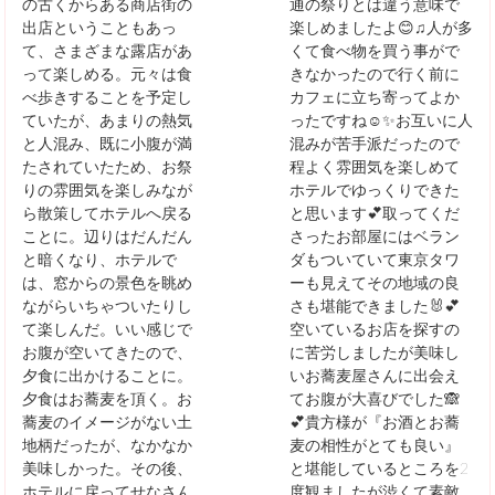
の古くからある商店街の
通の祭りとは違う意味で
出店ということもあっ
楽しめましたよ😊♫人が多
て、さまざまな露店があ
くて食べ物を買う事がで
って楽しめる。元々は食
きなかったので行く前に
べ歩きすることを予定し
カフェに立ち寄ってよか
ていたが、あまりの熱気
ったですね☺️✨お互いに人
と人混み、既に小腹が満
混みが苦手派だったので
たされていたため、お祭
程よく雰囲気を楽しめて
りの雰囲気を楽しみなが
ホテルでゆっくりできた
ら散策してホテルへ戻る
と思います💕取ってくだ
ことに。辺りはだんだん
さったお部屋にはベラン
と暗くなり、ホテルで
ダもついていて東京タワ
は、窓からの景色を眺め
ーも見えてその地域の良
ながらいちゃついたりし
さも堪能できました🐰💕
て楽しんだ。いい感じで
空いているお店を探すの
お腹が空いてきたので、
に苦労しましたが美味し
夕食に出かけることに。
いお蕎麦屋さんに出会え
夕食はお蕎麦を頂く。お
てお腹が大喜びでした🙈
蕎麦のイメージがない土
💕貴方様が『お酒とお蕎
地柄だったが、なかなか
麦の相性がとても良い』
美味しかった。その後、
と堪能しているところを2
ホテルに戻ってせなさん
度観ましたが渋くて素敵