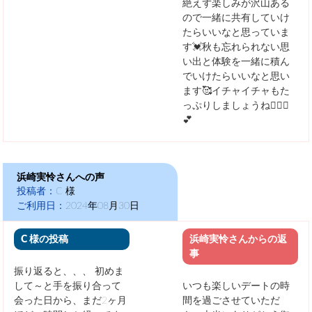
絶えず楽しみが沢山ある
ので一緒に共有していけ
たらいいなと思っていま
す💓秋も忘れられない思
い出と体験を一緒に積ん
でいけたらいいなと思い
ます🥰イチャイチャもた
っぷりしましょうね👩‍❤‍👨
💕
浜崎実怜さんへの声
投稿者：
C 様
ご利用日：
2024年08月30日
C 様の投稿
浜崎実怜さんからの返
事
振り返ると、、、 初めま
して～と手を振り合って
いつも楽しいデートの時
会った日から、まだ2ヶ月
間を過ごさせていただ