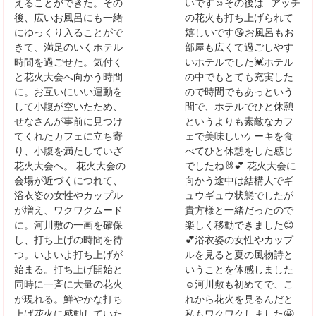
えることができた。その
いです☺️その後は…アッチ
後、広いお風呂にも一緒
の花火も打ち上げられて
にゆっくり入ることがで
嬉しいです😘お風呂もお
きて、満足のいくホテル
部屋も広くて過ごしやす
時間を過ごせた。気付く
いホテルでした💓ホテル
と花火大会へ向かう時間
の中でもとても充実した
に。お互いにいい運動を
ので時間でもあっという
して小腹が空いたため、
間で、ホテルでひと休憩
せなさんが事前に見つけ
というよりも素敵なカフ
てくれたカフェに立ち寄
ェで美味しいケーキを食
り、小腹を満たしていざ
べてひと休憩をした感じ
花火大会へ。 花火大会の
でしたね🐰💕 花火大会に
会場が近づくにつれて、
向かう途中は結構人でギ
浴衣姿の女性やカップル
ュウギュウ状態でしたが
が増え、ワクワクムード
貴方様と一緒だったので
に。河川敷の一画を確保
楽しく移動できました😊
し、打ち上げの時間を待
💕浴衣姿の女性やカップ
つ。いよいよ打ち上げが
ルを見ると夏の風物詩と
始まる。打ち上げ開始と
いうことを体感しました
同時に一斉に大量の花火
☺️河川敷も初めてで、こ
が現れる。鮮やかな打ち
れから花火を見るんだと
上げ花火に感動していた
私もワクワクしました🤩