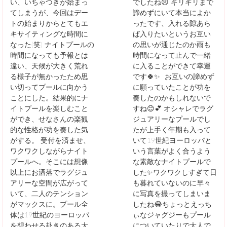
い、いちゃつきが始まっ
でしたね😣 ギリギリまで
てしまうが、今回はデー
諦めずにいて本当によか
トの始まりからとてもエ
ったです、入れる隙あら
キサイティングな時間に
ば入りたいというお互い
なった(笑) ナイトプールの
の思いが通じたのか雨も
時間になっても予報とは
時間になって止んで一緒
違い、天候が大きく荒れ
に入ることができて幸運
る様子が無かったため思
です🍀✨ お互いの諦めず
い切ってプールに向かう
に願っていたことが功を
ことにした。結果的にナ
奏したのかもしれないで
イトプールを楽しむこと
すね😊💕 オシャレでラグ
ができ、せなさんの楽観
ジュアリーなプールでし
的な性格が功を奏した気
たが上手く年期も入って
がする。 受付を済ませ、
いて19世紀ヨーロッパと
ワクワクしながらナイト
いう言葉がよく合うよう
プールへ。そこには想像
な素敵なナイトプールで
以上にお洒落でラグジュ
した✨ワクワクしすぎて日
アリーな空間が広がって
も暮れていないのに早々
いて、二人のテンション
に写真を撮ってしまいま
がマックスに。プール全
したね😂ちょっとえっち
体は19世紀のヨーロッパ
ぃなジャグジーもプール
を想わせる赴きのある大
についていたりで大人で