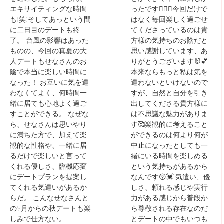
エキサイティングな時間
ったです👩‍❤‍👨今回だけで
も(笑)そしてあっという間
はなく毎回楽しく過ごせ
に二日目のデートも終
てくださっているのは貴
了。 台風の影響はあった
方様の気持ちのお陰だと
ものの、今回の真夏の大
思い感謝しています、あ
人デートもせなさんのお
りがとうございます🐰💕
陰で本当に楽しい時間に
本来ならもっと私は気を
なった！ お互いに気を遣
遣わないといけないので
わなくてよく、何時間一
すが、自然と自分を引き
緒に居ても心地よく過ご
出してくださる貴方様に
すことができる。 なぜな
は不思議な魅力がありま
ら、せなさんは思いやり
す🥰楽観的に考えること
に満ちた方で、加えて楽
ができるのは何より何が
観的な性格や、一緒に居
中止になったとしても一
るだけで楽しいと言って
緒にいる時間を楽しめる
くれる優しさ、臨機応変
という気持ちがあるから
にデートプランを提案し
なんです😚💓 気遣い、優
てくれる気遣いがあるか
しさ、頼れる感じや実行
らだ。 こんなせなさんと
力がある感じから普段か
の9月からの秋デートも楽
ら尊敬される存在なのだ
しみで仕方ない。
とデートの中でもいつも