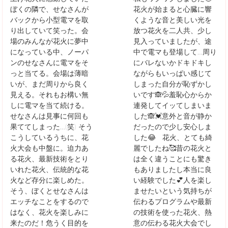
ぼくの隣で、せなさんが
花火が始まると心臓に響
バックから小型電マを取
くような音と美しい光を
り出していて笑った。会
放つ花火を二人共、少し
場のみんなが花火に夢中
見入っていましたが、途
になっている中、ノーパ
中で電マも登場して…周り
ンのせなさんに電マをそ
にバレないかドキドキし
っと当てる。会場は薄暗
ながらもいっぱい感じて
いが、まだ周りから良く
しまった自分が恥ずかし
見える。それもお構い無
いです🙈💦羞恥心からか
しに電マを当て続ける。
連発してイッてしまいま
せなさんは見事に何回も
した🙈💓意外と音が静か
果ててしまった…(笑) そう
だったので少し安心しま
こうしているうちに、花
した😂 花火、とても綺
火大会も中盤に。迫力あ
麗でしたね🥰昔の花火と
る花火、最新技術をとり
は全く違うことにも驚き
いれた花火、伝統的な花
もありましたし本当に良
火など存分に楽しめた。
い経験でした💕人を楽し
そう、ぼくとせなさんは
ませたいという気持ちが
エッチなことをするので
伝わるプログラムや最新
はなく、花火を楽しみに
の技術を使った花火、熱
来たのだ！危うく目的を
意の伝わる花火大会でし