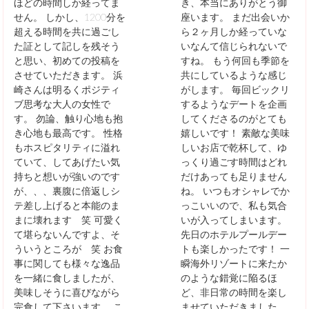
ほどの時間しか経ってま
き、本当にありがとう御
せん。 しかし、1200分を
座います。 まだ出会いか
超える時間を共に過ごし
ら２ヶ月しか経っていな
た証として記しを残そう
いなんて信じられないで
と思い、初めての投稿を
すね。 もう何回も季節を
させていただきます。 浜
共にしているような感じ
崎さんは明るくポジティ
がします。 毎回ビックリ
ブ思考な大人の女性で
するようなデートを企画
す。 勿論、触り心地も抱
してくださるのがとても
き心地も最高です。 性格
嬉しいです！ 素敵な美味
もホスピタリティに溢れ
しいお店で乾杯して、ゆ
ていて、してあげたい気
っくり過ごす時間はどれ
持ちと想いが強いのです
だけあっても足りません
が、、、裏腹に倍返しシ
ね。 いつもオシャレでか
テ差し上げると本能のま
っこいいので、私も気合
まに壊れます 笑 可愛く
いが入ってしまいます。
て堪らないんですよ、そ
先日のホテルプールデー
ういうところが 笑 お食
トも楽しかったです！ 一
事に関しても様々な逸品
瞬海外リゾートに来たか
を一緒に食しましたが、
のような錯覚に陥るほ
美味しそうに喜びながら
ど、非日常の時間を楽し
完食して下さいます。 こ
ませていただきました。