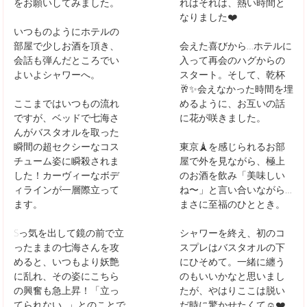
をお願いしてみました。
れはそれは、熱い時間と
なりました❤️
いつものようにホテルの
部屋で少しお酒を頂き、
会えた喜びから…ホテルに
会話も弾んだところでい
入って再会のハグからの
よいよシャワーへ。
スタート。そして、乾杯
🥂✨会えなかった時間を埋
ここまではいつもの流れ
めるように、お互いの話
ですが、ベッドで七海さ
に花が咲きました。
んがバスタオルを取った
瞬間の超セクシーなコス
東京🗼を感じられるお部
チューム姿に瞬殺されま
屋で外を見ながら、極上
した！カーヴィーなボデ
のお酒を飲み「美味しい
ィラインが一層際立って
ね〜」と言い合いながら…
ます。
まさに至福のひととき。
Sっ気を出して鏡の前で立
シャワーを終え、初のコ
ったままの七海さんを攻
スプレはバスタオルの下
めると、いつもより妖艶
にひそめて。一緒に纏う
に乱れ、その姿にこちら
のもいいかなと思いまし
の興奮も急上昇！「立っ
たが、やはりここは脱い
てられない...」とのことで
だ時に驚かせたくて☺️❤️