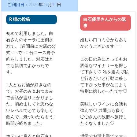
ご利用日：
2024年09月14日
R 様の投稿
白石優里さんからの返
事
初めて利用しました。白
石さんのオーラに圧倒さ
嬉しい口コミ心からあり
れて、1週間前にお店の公
がとうございます(^^)
式SNSで200分コース野予
約をしました。対応はと
この日の為にとってもお
ても親切でよかったで
洒落なワイナリーを探し
す。
て下さり♡
私を選んで私
と行きたいと行動に移し
2人ともお酒が好きなの
て下さった事がなにより
で、お昼のみ＆おつまみ
特別に嬉しかったです♡
で会話が盛り上がりまし
た。初めましてと思わな
美味しいワインに会話も
いレベルでとても楽しく
弾んで♡
共通点も多く
飲んで、気づいたらもう2
◯◯さんの故郷へ旅行し
時間が経ちました。
たくなりました♡
ホテルに戻ると白石さん
博学でお話上手でスマー