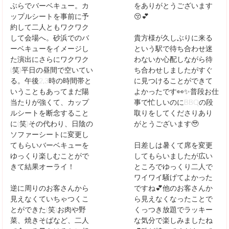
ぶらでバーベキュー。カ
をありがとうございます
ップルシートを事前に予
😚💕
約して二人ともワクワク
して会場へ。砂浜でのバ
貴方様が久しぶりに来る
ーベキューをイメージし
という駅で待ち合わせ迷
た演出にさらにワクワク
わないか心配しながら待
(笑)平日の昼間で空いてい
ち合わせしましたがすぐ
る。午後2,3時の時間帯と
に見つけることができて
いうこともあってまだ陽
よかったです👀✨普段お仕
当たりが強くて、カップ
事で忙しいのにBBQの段
ルシートを断念すること
取りをしてくださりあり
に(笑)その代わり、日陰の
がとうございます🥹
ソファーシートに変更し
てもらいバーベキューを
日差しは暑くて席を変更
ゆっくり楽しむことがで
してもらいましたが広い
きて結果オーライ！
ところでゆっくり二人で
ワイワイ騒げてよかった
逆に周りのお客さんから
ですね💕他のお客さんか
見えなくていちゃつくこ
ら見えなくなったことで
とができた(笑)お肉や野
くっつき放題でラッキー
菜、焼きそばなど、二人
な気分で楽しみましたね