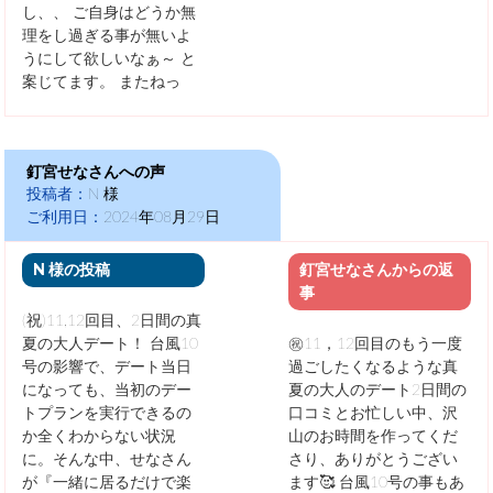
し、、 ご自身はどうか無
理をし過ぎる事が無いよ
うにして欲しいなぁ～ と
案じてます。 またねっ
釘宮せなさんへの声
投稿者：
N 様
ご利用日：
2024年08月29日
N 様の投稿
釘宮せなさんからの返
事
(祝)11,12回目、2日間の真
夏の大人デート！ 台風10
㊗️11，12回目のもう一度
号の影響で、デート当日
過ごしたくなるような真
になっても、当初のデー
夏の大人のデート2日間の
トプランを実行できるの
口コミとお忙しい中、沢
か全くわからない状況
山のお時間を作ってくだ
に。そんな中、せなさん
さり、ありがとうござい
が『一緒に居るだけで楽
ます🥰 台風10号の事もあ