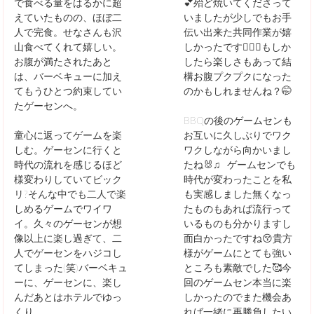
で食べる量をはるかに超
💕殆ど焼いてくださって
えていたものの、ほぼ二
いましたが少しでもお手
人で完食。せなさんも沢
伝い出来た共同作業が嬉
山食べてくれて嬉しい。
しかったです👩‍❤‍👨もしか
お腹が満たされたあと
したら楽しさもあって結
は、バーベキューに加え
構お腹プクプクになった
てもうひとつ約束してい
のかもしれませんね？🤭
たゲーセンへ。
BBQの後のゲームセンも
童心に返ってゲームを楽
お互いに久しぶりでワク
しむ。ゲーセンに行くと
ワクしながら向かいまし
時代の流れを感じるほど
たね🐰♫ ゲームセンでも
様変わりしていてビック
時代が変わったことを私
リ?そんな中でも二人で楽
も実感しました無くなっ
しめるゲームでワイワ
たものもあれば流行って
イ。久々のゲーセンが想
いるものも分かりますし
像以上に楽し過ぎて、二
面白かったですね😚貴方
人でゲーセンをハジコし
様がゲームにとても強い
てしまった(笑)バーベキュ
ところも素敵でした🥰今
ーに、ゲーセンに、楽し
回のゲームセン本当に楽
んだあとはホテルでゆっ
しかったのでまた機会あ
くり。
れば一緒に再勝負したい