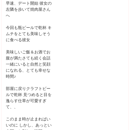
早速、デート開始
彼女の
左隣を歩いて焼肉屋さん
へ
今回も瓶ビールで乾杯
キ
ムチをとても美味しそう
に食べる彼女
美味しいご飯＆お酒でお
腹が満たさても続く会話
一緒にいると自然と笑顔
になれる、とても幸せな
時間♪
部屋に戻りクラフトビー
ルで乾杯
見つめると目を
逸らす仕草が可愛すぎ
て、、
このまま時が止まればい
いのに
しかし、あっとい