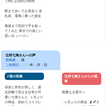
う間にお別れの時間
駅まで歩いてお見送り
改
札前、電車に乗った彼女
最後まで笑顔で手を振っ
てくれた
東京での楽しい
思い出 シーズン②
辻村七海さんへの声
投稿者：
J 様
ご利用日：
2024年09月05日
J 様の投稿
辻村七海さんからの返
事
容姿と所作が美しく、接
近距離で見せる仕草が可
親愛なる貴方へ
愛い七海さんと2ヶ月ぶり
の再会、初めてコスプレ
2ヶ月ぶりの再会…🫂💕そ