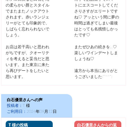
の柔らかい唇とスタイル
トにエスコートしてくだ
でまたまたノックアウト
さりさすがエリートです
されます。赤いランジェ
ね♡
アッという間に夢の
リーがとても印象的で、
時間は過ぎてしまい最後
しばらく忘れられないで
はとっても名残惜しかっ
しょう。
たです♡
お店は若干高いと思われ
またぜひあの続きを…♡
がちですが、クオーリテ
楽しいワインデ〜トしま
ィを考えると妥当だと思
しょうね♡
います。また東京に来た
ら再びデートをしたいと
遠方から本当にありがと
思います。
うございました(*^^*)
白石優里さんへの声
投稿者：
T 様
ご利用日：
2024年09月12日
T 様の投稿
白石優里さんからの返