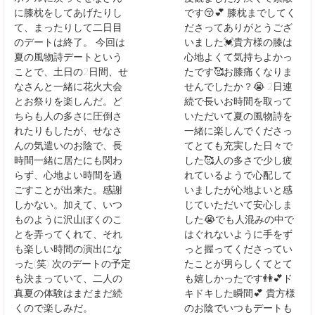
に膝枕をしてあげたりし
です😚💕 膝枕までしてく
て、まったりして二日目
ださってありがとうござ
のデートは終了。 今回は
いました💓貴方様の膝は
夏の風物詩デートという
心地よくて気持ちよかっ
ことで、土日の2日間、せ
たです🥰お膝痛くなりま
なさんと一緒に花火大会
せんでしたか？😭 2日連
とお祭りを楽しんだ。ど
続で長いお時間を取って
ちらも人の多さに圧倒さ
いただいて夏の風物詩を
れたりもしたが、せなさ
一緒に楽しんでくださっ
んの気遣いのお陰で、長
てとても充実した日々で
時間一緒に居たにも関わ
した🥰人の多さで少し疲
らず、心地よい時間を過
れているようで心配して
ごすことが出来た。感謝
いましたが心地よいと感
しかない。加えて、いつ
じていただいて安心しま
ものように沢山ぼくのこ
した😭でも人混みの中で
とを弄ってくれて、それ
はぐれないように手をず
も楽しい時間の演出にな
っと握ってくださってい
った(笑) 次のデートの予定
たことが男らしくてとて
も決まっていて、二人の
も嬉しかったです👫💕ド
真夏の体験はまだまだ続
キドキした瞬間💕 貴方様
くので楽しみだ。
のお陰でいつもデートも