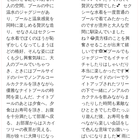
人の空間。プールの中に
贅沢な空間でした💕 セク
温水のジャグジーがあ
シーな水着を一度普通の
り、プールと温泉感覚を
プールで着てみたかった
同時に楽しめる贅沢な造
のですが意外と大人な空
り。 せなさんはセクシー
間に馴染んでいました
な水着でぼくのほうが恥
ね？😂貴方様のことを興
ずかしくなってしまうほ
奮させることが出来て嬉
どの格好。そんな姿にぼ
しいです🙈💓プールでも
くも少し興奮気味に。大
ジャグジーでもイチャイ
人のプールでいちゃつ
チャしたりはしゃいだり
き、ときにはプールサイ
本当に楽しかったです💓
ドのバーでノンアルコー
プールサイドのバーでラ
ルカクテルを頂きながら
イトアップされたツリー
優雅なナイトプールの時
の下で一緒にノンアルの
間を楽しんだ。ナイトプ
カクテルを飲みながらま
ールのあとは夕食へ。夕
ったりした時間も素敵な
食はお寿司を頂き、お腹
ひとときでした😍たっぷ
を十分満たして部屋へ戻
り遊んだ後、お寿司を食
る。 お部屋からはスカイ
べながら楽しい会話をし
ツリーの夜景が見える。
て色んな意味でお腹いっ
雨が徐々に大降りになっ
ぱいになりました💓 雨に