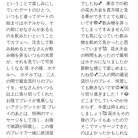
ということで楽しみにし
でしたね💕 東京での初
ていたデートのひとつ。
の花火大会を貴方様と見
いつもと違ってデートの
る事ができてとても嬉し
始まりはホテルから。そ
いです🙈💕飲み物を弄っ
の前にせなさんがあるも
てしまってすみません😵‍💫
のを飲みたいということ
でも気になっていた飲み
でカフェへ。注文して飲
物を飲めて良かったと思
み始めるとせなさんが飲
っています🥰 花火大会
み物を弄るいつもの光景
の時間もあったので最初
が。それを見ていて可笑
はホテルになりましたが
しくなる(笑)その後、ホテ
新鮮な感じで楽しめまし
ルへ。 ホテルでは、二人
たね😚💕二人の間の最近
の間で最近流行りのプレ
流行りのプレイ、何度し
イを。せなさんがいつも
ても飽きないです😍💓張
以上に張り切ってくれた
り切り過ぎました！？😂
お陰でプレイが進展しな
どこまでしていいのか分
いアクシデントが(笑)プレ
からず、今度は抑えめに
イのあとは、恒例のマッ
しましょう🥰 花火もその
サージをして頂く。お陰
後のプレイもあったので
で体調が回復し、この後
そこでマッサージできた
のプレイで一緒に絶頂迎
のはよかったかもしれな