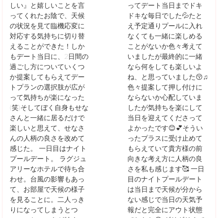
しい』と嬉しいことを言
ってデート当日までドキ
ってくれたお陰で、天候
ドキな毎日でした💦たと
の状況を見て臨機応変に
え予定通りプールに入れ
対応する気持ちに切り替
なくても一緒に楽しめる
えることができた！しか
ことがないか色々考えて
もデート当日に、2日間の
いましたが最終的に一緒
過ごし方についていくつ
なら何をしても楽しいよ
か提案してもらえてデー
ね、と思っていました😚♫
トプランの選択肢が広が
色々提案して押し付けに
って気持ちが楽になった
ならないか心配していま
(笑)そしてぼく自身もせな
したが気持ちを楽にして
さんと一緒に居るだけで
当日を迎えてくださって
楽しいと思えて、せなさ
よかったです😊💕そうい
んの人柄の良さを改めて
ったプラスに受け止めて
感じた。 一日目はナイト
もらえていて貴方様の前
プールデート。 ラグジュ
向きな考え方に人柄の良
アリーなホテルで待ち合
さを私も感じます🥰 一日
わせ。台風の影響もあっ
目のナイトプールデート
て、お部屋で天候の様子
は当日まで天候が分から
を見ることに。二人っき
ない感じで当日の天気予
りになってしまうとつ
報だと完全にアウト状態